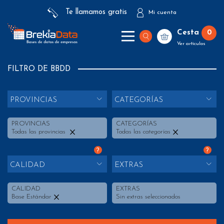
Te llamamos gratis
Mi cuenta
Cesta
0
Ver artículos
FILTRO DE BBDD
PROVINCIAS
CATEGORÍAS
PROVINCIAS
CATEGORÍAS
Todas las provincias
Todas las categorías
?
?
CALIDAD
EXTRAS
CALIDAD
EXTRAS
Base Estándar
Sin extras seleccionados