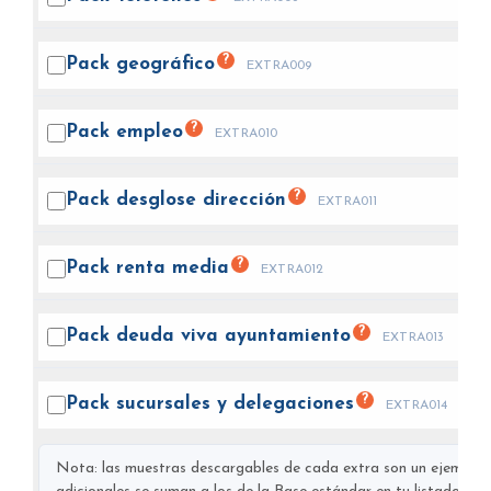
?
Pack
geográfico
EXTRA009
?
Pack
empleo
EXTRA010
?
Pack desglose
dirección
EXTRA011
?
Pack renta
media
EXTRA012
?
Pack deuda viva
ayuntamiento
EXTRA013
?
Pack sucursales y
delegaciones
EXTRA014
Nota: las muestras descargables de cada extra son un ejemplo s