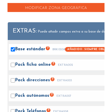
MODIFICAR ZONA GEOGRÁFICA
EXTRAS:
Puede añadir campos extra a su base de datos.
?
Base
estándar
AÑADIDO: SIEMPRE OBLIGA
BRK0208
?
Pack ficha
online
EXTRA002
?
Pack
direcciones
EXTRA003
?
Pack
autónomos
EXTRA007
?
Pack
Teléfonos
EXTRA008