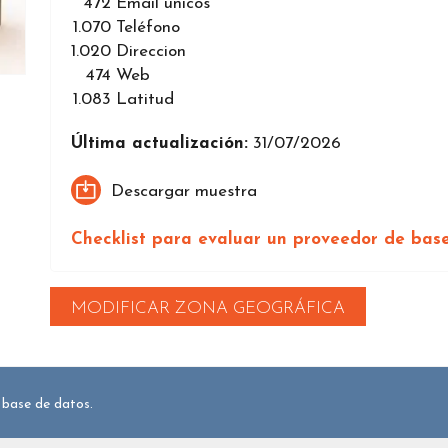
472
Email únicos
1.070
Teléfono
1.020
Direccion
474
Web
1.083
Latitud
Última actualización:
31/07/2026
Descargar muestra
Checklist para evaluar un proveedor de bas
MODIFICAR ZONA GEOGRÁFICA
 base de datos.