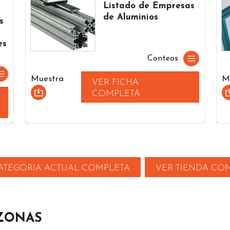
Listado de Empresas
de Aluminios
s
es
Conteos
Muestra
M
VER FICHA
COMPLETA
ATEGORIA ACTUAL COMPLETA
VER TIENDA CO
 ZONAS