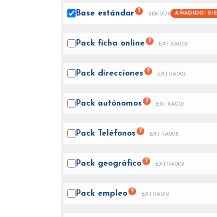
?
Base
estándar
AÑADIDO: SI
BRK0179
?
Pack ficha
online
EXTRA002
?
Pack
direcciones
EXTRA003
?
Pack
autónomos
EXTRA007
?
Pack
Teléfonos
EXTRA008
?
Pack
geográfico
EXTRA009
?
Pack
empleo
EXTRA010