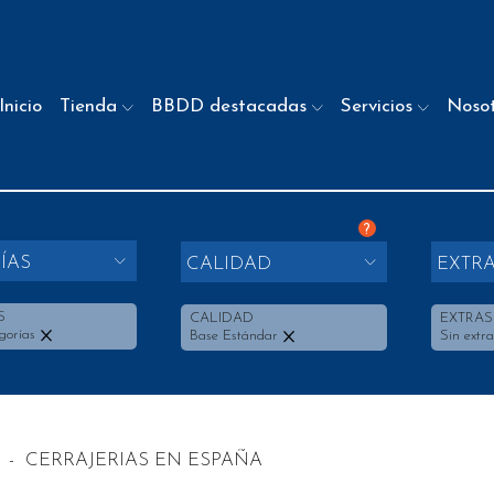
Inicio
Tienda
BBDD destacadas
Servicios
Noso
?
ÍAS
CALIDAD
EXTR
S
CALIDAD
EXTRAS
gorías
Base Estándar
Sin extra
-
CERRAJERIAS EN ESPAÑA