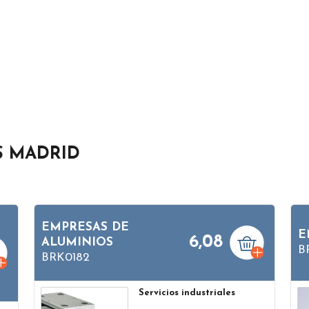
S MADRID
EMPRESAS DE
E
6,08
ALUMINIOS
B
BRK0182
Servicios industriales