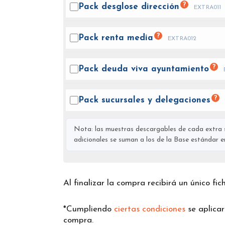
?
Pack desglose
dirección
EXTRA011
?
Pack renta
media
EXTRA012
?
Pack deuda viva
ayuntamiento
?
Pack sucursales y
delegaciones
Nota: las muestras descargables de cada extra s
adicionales se suman a los de la Base estándar en 
Al finalizar la compra recibirá un único fi
*Cumpliendo
ciertas condiciones
se aplica
compra.