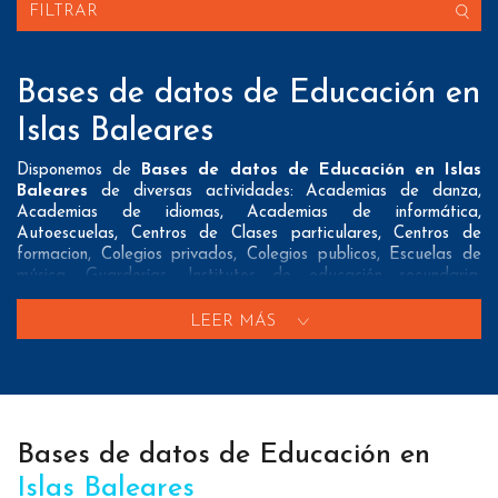
FILTRAR
Bases de datos de Educación en
Islas Baleares
Disponemos de
Bases de datos de Educación en Islas
Baleares
de diversas actividades: Academias de danza,
Academias de idiomas, Academias de informática,
Autoescuelas, Centros de Clases particulares, Centros de
formacion, Colegios privados, Colegios publicos, Escuelas de
música, Guarderías, Institutos de educación secundaria,
Institutos de formación profesional, Residencias universitarias y
Universidades
LEER MÁS
Nuestros listados normalmente ofrecen 3 posibles formas de
contacto que pueden resultar interesantes a nuestros clientes:
A nivel de
direcciones postales
nuestros/as Bases de datos
de Educación en Islas Baleares tienen todos los datos
Bases de datos de Educación en
necesarios incluyendo dirección, localidad, provincia y código
postal para que pueda realizar su mailing postal con la
Islas Baleares