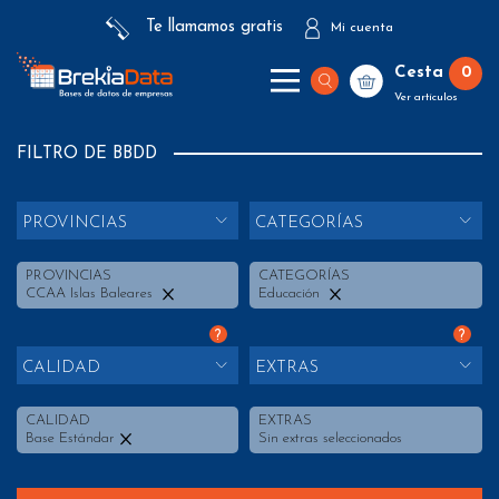
Te llamamos gratis
Mi cuenta
Cesta
0
Ver artículos
FILTRO DE BBDD
PROVINCIAS
CATEGORÍAS
PROVINCIAS
CATEGORÍAS
CCAA Islas Baleares
Educación
?
?
CALIDAD
EXTRAS
CALIDAD
EXTRAS
Base Estándar
Sin extras seleccionados