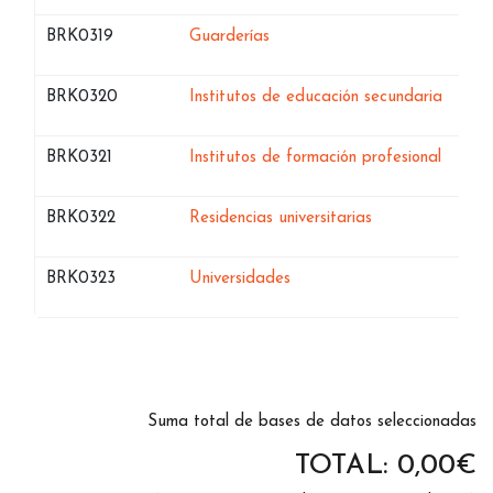
Bases de datos de
en Islas Baleares
BRK0319
Guarderías
Bases de datos de
en Isla
BRK0320
Institutos de educación secundaria
Bases de datos de
en Isla
BRK0321
Institutos de formación profesional
Bases de datos de
en Islas Baleares
BRK0322
Residencias universitarias
Bases de datos de
en Islas Baleares
BRK0323
Universidades
Suma total de bases de datos seleccionadas
TOTAL:
0,00
€