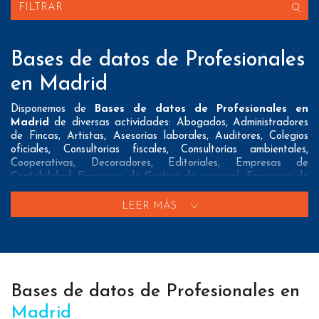
FILTRAR
Bases de datos de Profesionales
en Madrid
Disponemos de
Bases de datos de Profesionales en
Madrid
de diversas actividades: Abogados, Administradores
de Fincas, Artistas, Asesorías laborales, Auditores, Colegios
oficiales, Consultorias fiscales, Consultorías ambientales,
Cooperativas, Decoradores, Editoriales, Empresas de
Contabilidad, Empresas de Gestion de personal, Empresas de
Prevencion de riesgos laborales, Empresas de Tasaciones,
Empresas de Traduccion, Fotografos, Gestorias, Instaladores
LEER MÁS
de gas, Notarios, Pintores, Procuradores y Vendedores
Nuestros listados normalmente ofrecen 3 posibles formas de
contacto que pueden resultar interesantes a nuestros clientes:
A nivel de
direcciones postales
nuestros/as Bases de datos
Bases de datos de Profesionales en
de Profesionales en Madrid tienen todos los datos necesarios
incluyendo dirección, localidad, provincia y código postal para
Madrid