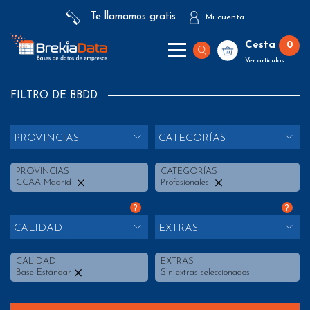
Te llamamos gratis
Mi cuenta
Cesta
0
Ver artículos
FILTRO DE BBDD
PROVINCIAS
CATEGORÍAS
PROVINCIAS
CATEGORÍAS
CCAA Madrid
Profesionales
?
?
CALIDAD
EXTRAS
CALIDAD
EXTRAS
Base Estándar
Sin extras seleccionados