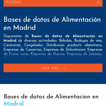
FILTRAR
Bases de datos de Alimentación
en Madrid
Disponemos de
Bases de datos de Alimentación en
Madrid
de diversas actividades: Bebidas, Bodegas de vino,
Carnicerias, Congelados, Distribucion producto alimentario,
Empresas de Conservas, Empresas de Delicatessen, Empresas
de Frutos secos, Empresas de Huevos, Empresas de Jamones,
Empresas de Lácteos, Fruteria, Lonjas de pescado,
Panaderias, Pescaderias y Tiendas de alimentación
LEER MÁS
Nuestros listados normalmente ofrecen 3 posibles formas de
contacto que pueden resultar interesantes a nuestros clientes:
A nivel de
direcciones postales
nuestros/as Bases de datos
de Alimentación en Madrid tienen todos los datos necesarios
incluyendo dirección, localidad, provincia y código postal para
Bases de datos de Alimentacion en
que pueda realizar su mailing postal con la máxima eficacia.
Madrid