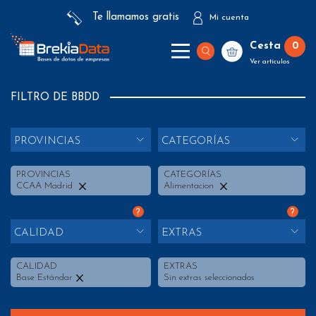
Te llamamos gratis
Mi cuenta
Cesta
0
Ver artículos
FILTRO DE BBDD
PROVINCIAS
CATEGORÍAS
PROVINCIAS
CATEGORÍAS
CCAA Madrid
Alimentacion
?
?
CALIDAD
EXTRAS
CALIDAD
EXTRAS
Base Estándar
Sin extras seleccionados